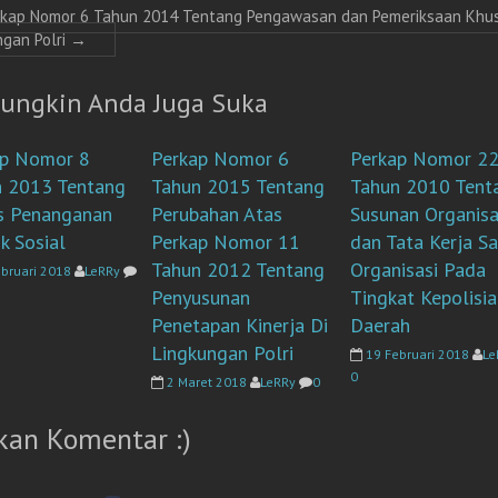
rkap Nomor 6 Tahun 2014 Tentang Pengawasan dan Pemeriksaan Khus
ngan Polri
→
ungkin Anda Juga Suka
ap Nomor 8
Perkap Nomor 6
Perkap Nomor 2
n 2013 Tentang
Tahun 2015 Tentang
Tahun 2010 Tent
s Penanganan
Perubahan Atas
Susunan Organisa
ik Sosial
Perkap Nomor 11
dan Tata Kerja S
Tahun 2012 Tentang
Organisasi Pada
ebruari 2018
LeRRy
Penyusunan
Tingkat Kepolisia
Penetapan Kinerja Di
Daerah
Lingkungan Polri
19 Februari 2018
Le
0
2 Maret 2018
LeRRy
0
kan Komentar :)