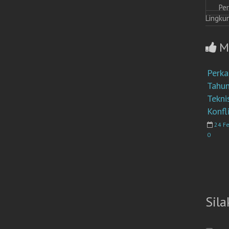
Pe
Lingku
M
Perk
Tahu
Tekni
Konfl
24 F
0
Sila