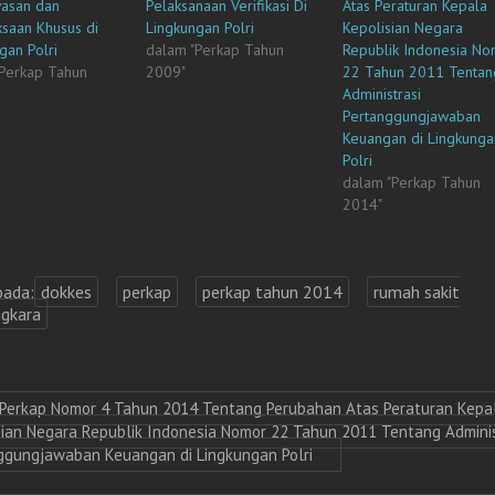
m
e
m
m
asan dan
Pelaksanaan Verifikasi Di
Atas Peraturan Kepala
b
m
b
b
saan Khusus di
Lingkungan Polri
Kepolisian Negara
u
b
u
u
k
u
k
k
gan Polri
dalam "Perkap Tahun
Republik Indonesia N
a
k
a
a
d
a
d
d
"Perkap Tahun
2009"
22 Tahun 2011 Tentan
i
d
i
i
Administrasi
j
i
j
j
e
j
e
e
Pertanggungjawaban
n
e
n
n
d
n
d
d
Keuangan di Lingkunga
e
d
e
e
Polri
l
e
l
l
a
l
a
a
dalam "Perkap Tahun
y
a
y
y
a
y
a
a
2014"
n
a
n
n
g
n
g
g
b
g
b
b
a
b
a
a
r
a
r
r
u
r
u
u
pada:
dokkes
perkap
perkap tahun 2014
rumah sakit
)
u
)
)
)
gkara
Perkap Nomor 4 Tahun 2014 Tentang Perubahan Atas Peraturan Kepa
sian Negara Republik Indonesia Nomor 22 Tahun 2011 Tentang Adminis
ggungjawaban Keuangan di Lingkungan Polri