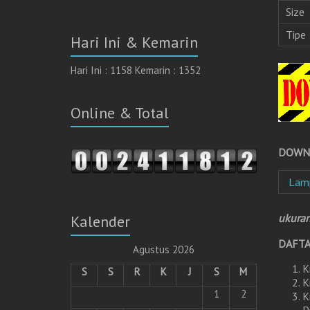
Size
Tipe
Hari Ini & Kemarin
Hari Ini : 1158 Kemarin : 1352
Online & Total
DOWNL
Lam
ukura
Kalender
DAFTA
Agustus 2026
K
S
S
R
K
J
S
M
K
1
2
K