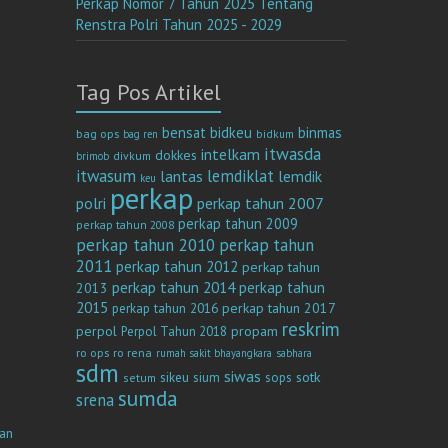
Perkap Nomor 7 Tahun 2025 Tentang
Renstra Polri Tahun 2025 - 2029
Tag Pos Artikel
bensat
bidkeu
binmas
bag ops
bag ren
bidkum
itwasda
intelkam
dokkes
divkum
brimob
itwasum
lemdiklat
lantas
lemdik
keu
perkap
polri
perkap tahun 2007
perkap tahun 2009
perkap tahun 2008
perkap tahun 2010
perkap tahun
2011
perkap tahun 2012
perkap tahun
perkap tahun 2014
perkap tahun
2013
2015
perkap tahun 2017
perkap tahun 2016
reskrim
perpol
propam
Perpol Tahun 2018
ro ops
ro rena
rumah sakit bhayangkara
sabhara
sdm
siwas
sotk
sikeu
sium
sops
setum
sumda
srena
n
an