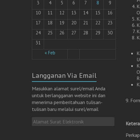
P
3
4
5
6
7
8
9
K
O
10
11
12
13
14
15
16
K
17
18
19
20
21
22
23
K
K
24
25
26
27
28
29
30
K
31
« Feb
K
U
K
O
Langganan Via Email
R
K
Masukkan alamat surel/email Anda
untuk berlangganan website ini dan
9. For
menerima pemberitahuan tulisan-
tulisan baru melalui surel/email
A
Ketera
l
a
Perkap