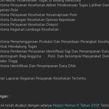
olri Akibat Pelaksanaan Tugas Di Bidang Narkotika
riteria Pelayanan Kesehatan Akibat Pelaksanaan Tugas Latihan Dan
perasi Polri
riteria Pelayanan Kesehatan Kesamaptaan Polri
riteria Dukungan Kesehatan Operasi Kepolisian
riteria Pelayanan Kesehatan Dokpol
riteria Kegiatan Lembaga Kesehatan :
riteria Penyelenggaraan Produksi Dan Penyediaan Perangkat Keseh
ntuk Mendukung Tugas
riteria Pemberian Pelayanan Identifikasi Gigi Dan Penyimpanan Dat
dontogram Bagi Anggota Polri Dan Kelompok Masyarakat Den
isiko Tinggi
riteria Identifikasi Dan Penyimpanan Data DNA
mat Laporan Kegiatan Pelayanan Kesehatan Tertentu
ngan :
 ini telah dicabut dengan adanya
Perpol Nomor 8 Tahun 2018
Tent