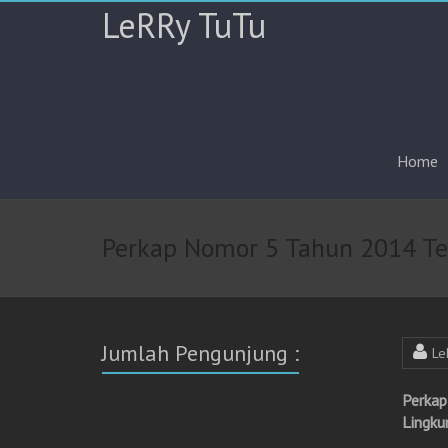
LeRRy TuTu
Home
Perkap Nomor 5 Tahun 2014 Ten
Jumlah Pengunjung :
Le
Perkap
Lingku