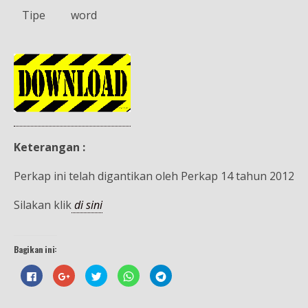
Tipe
word
Keterangan :
Perkap ini telah digantikan oleh Perkap 14 tahun 2012
Silakan klik
di sini
Bagikan ini:
K
K
K
K
K
l
l
l
l
l
i
i
i
i
i
k
k
k
k
k
u
u
u
u
u