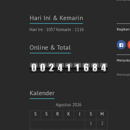
Hari Ini & Kemarin
Hari Ini : 1057 Kemarin : 1116
Bagikan 
K
Online & Total
l
i
k
u
Menyukai
n
t
u
k
Memuat.
m
e
m
b
a
Kalender
g
i
k
a
Agustus 2026
n
d
i
S
S
R
K
J
S
M
F
a
1
2
c
e