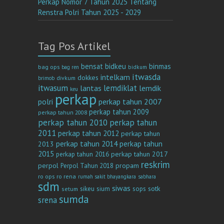
Perkap Nomor 7 Tahun 2025 Tentang
Renstra Polri Tahun 2025 - 2029
Tag Pos Artikel
bensat
bidkeu
binmas
bag ops
bag ren
bidkum
itwasda
intelkam
dokkes
divkum
brimob
itwasum
lemdiklat
lantas
lemdik
keu
perkap
polri
perkap tahun 2007
perkap tahun 2009
perkap tahun 2008
perkap tahun 2010
perkap tahun
2011
perkap tahun 2012
perkap tahun
perkap tahun 2014
perkap tahun
2013
2015
perkap tahun 2017
perkap tahun 2016
reskrim
perpol
propam
Perpol Tahun 2018
ro ops
ro rena
rumah sakit bhayangkara
sabhara
sdm
siwas
sotk
sikeu
sium
sops
setum
sumda
srena