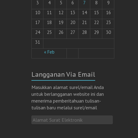
b
3
4
5
6
7
8
9
o
o
k
10
11
12
13
14
15
16
(
M
17
18
19
20
21
22
23
e
m
b
24
25
26
27
28
29
30
u
k
a
31
d
i
« Feb
j
e
n
d
e
l
Langganan Via Email
a
y
a
n
Masukkan alamat surel/email Anda
g
b
untuk berlangganan website ini dan
a
menerima pemberitahuan tulisan-
r
u
tulisan baru melalui surel/email
)
A
l
a