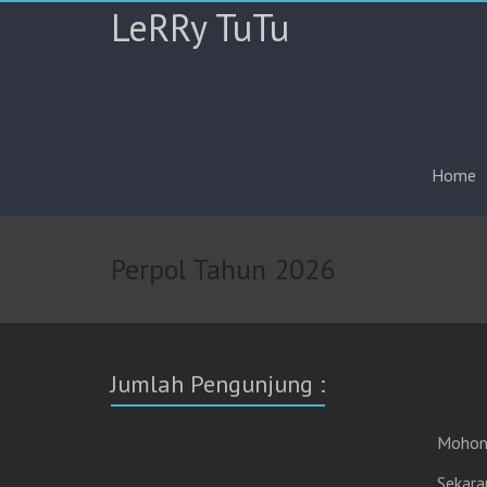
LeRRy TuTu
Home
Perpol Tahun 2026
Jumlah Pengunjung :
Mohon 
Sekara