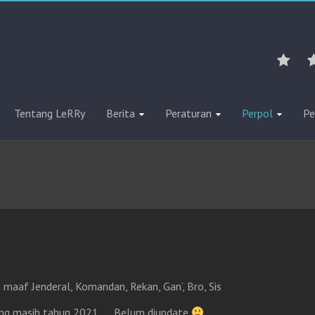
Tentang LeRRy
Berita
Peraturan
Perpol
Pe
maaf Jenderal, Komandan, Rekan, Gan’, Bro, Sis
ng masih tahun 2021 …. Belum diupdate