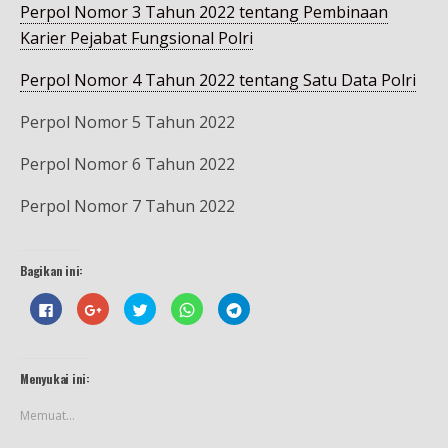
Perpol Nomor 3 Tahun 2022 tentang Pembinaan
Karier Pejabat Fungsional Polri
Perpol Nomor 4 Tahun 2022 tentang Satu Data Polri
Perpol Nomor 5 Tahun 2022
Perpol Nomor 6 Tahun 2022
Perpol Nomor 7 Tahun 2022
Bagikan ini:
K
K
K
K
K
l
l
l
l
l
i
i
i
i
i
k
k
k
k
k
u
u
u
u
u
n
n
n
n
n
t
t
t
t
t
Menyukai ini:
u
u
u
u
u
k
k
k
k
k
m
b
b
b
b
Memuat...
e
e
e
e
e
m
r
r
r
r