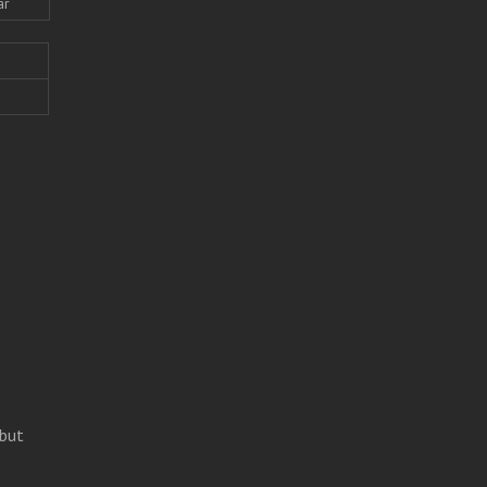
ar
but