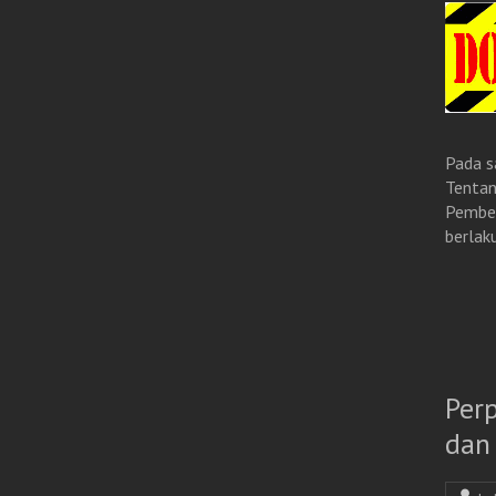
Pada s
Tentan
Pember
berlaku
Per
dan