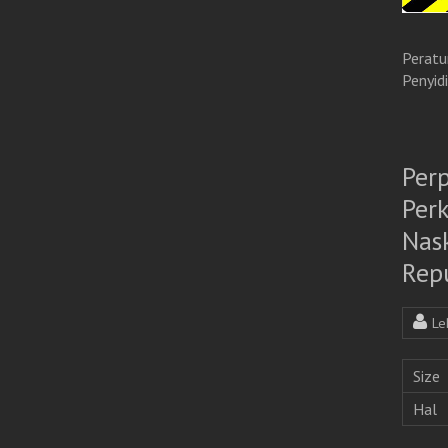
Peratur
Penyidi
Per
Per
Nas
Rep
Le
Size
Hal