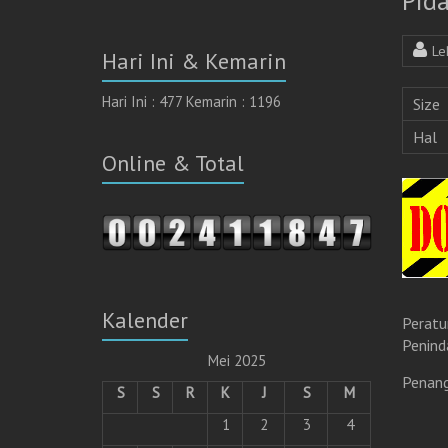
Pid
Le
Hari Ini & Kemarin
Hari Ini : 477 Kemarin : 1196
Size
Hal
Online & Total
Kalender
Peratu
Penind
Mei 2025
Penang
S
S
R
K
J
S
M
1
2
3
4