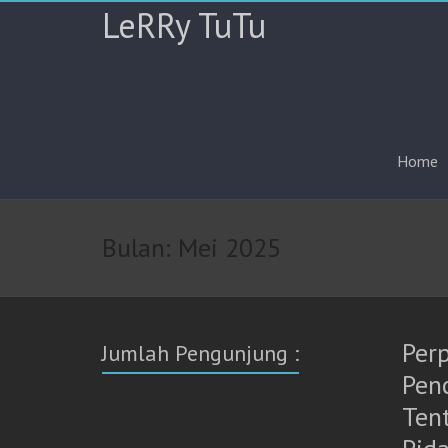
LeRRy TuTu
Home
Bulan:
Mei 2025
Per
Jumlah Pengunjung :
Pen
Ten