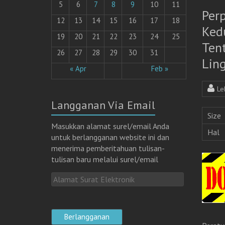
5
6
7
8
9
10
11
Per
12
13
14
15
16
17
18
Ked
19
20
21
22
23
24
25
Tent
26
27
28
29
30
31
Lin
« Apr
Feb »
Le
Langganan Via Email
Size
Masukkan alamat surel/email Anda
Hal
untuk berlangganan website ini dan
menerima pemberitahuan tulisan-
tulisan baru melalui surel/email
A
l
a
m
a