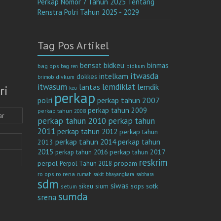
Perkap Nomor 7 Tahun 2025 Tentang
Renstra Polri Tahun 2025 - 2029
Tag Pos Artikel
bensat
bidkeu
binmas
bag ops
bag ren
bidkum
itwasda
intelkam
dokkes
divkum
brimob
itwasum
lemdiklat
lantas
lemdik
ri
keu
perkap
polri
perkap tahun 2007
perkap tahun 2009
perkap tahun 2008
ar
perkap tahun 2010
perkap tahun
2011
perkap tahun 2012
perkap tahun
perkap tahun 2014
perkap tahun
2013
2015
perkap tahun 2017
perkap tahun 2016
reskrim
perpol
propam
Perpol Tahun 2018
ro ops
ro rena
rumah sakit bhayangkara
sabhara
sdm
siwas
sotk
sikeu
sium
sops
setum
sumda
srena