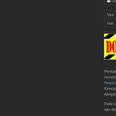
Le
Size
Hal
Penila
semest
Perpo
Kinerj
dengan
Pada s
dan di