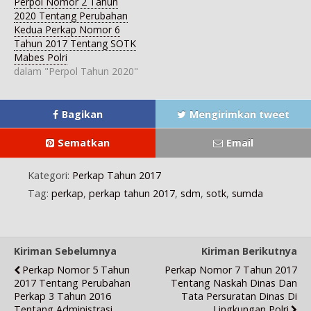
Perpol Nomor 2 Tahun
a
j
i
j
j
d
e
j
e
e
2020 Tentang Perubahan
i
n
e
n
n
j
d
n
d
d
Kedua Perkap Nomor 6
e
e
d
e
e
Tahun 2017 Tentang SOTK
n
l
e
l
l
d
a
l
a
a
Mabes Polri
e
y
a
y
y
l
a
y
a
a
dalam "Perpol Tahun 2020"
a
n
a
n
n
y
g
n
g
g
a
b
g
b
b
n
a
b
a
a
g
r
a
r
r
Bagikan
Mengirimkan tweet
b
u
r
u
u
a
)
u
)
)
r
)
Sematkan
Email
u
)
Kategori:
Perkap Tahun 2017
Tag:
perkap
,
perkap tahun 2017
,
sdm
,
sotk
,
sumda
Kiriman Sebelumnya
Kiriman Berikutnya
Perkap Nomor 5 Tahun
Perkap Nomor 7 Tahun 2017
2017 Tentang Perubahan
Tentang Naskah Dinas Dan
Perkap 3 Tahun 2016
Tata Persuratan Dinas Di
Tentang Administrasi
Lingkungan Polri