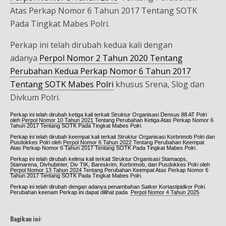
Atas Perkap Nomor 6 Tahun 2017 Tentang SOTK
Pada Tingkat Mabes Polri.
Perkap ini telah dirubah kedua kali dengan
adanya
Perpol Nomor 2 Tahun 2020 Tentang
Perubahan Kedua Perkap Nomor 6 Tahun 2017
Tentang SOTK Mabes Polri
khusus Srena, Slog dan
Divkum Polri.
Perkap ini telah dirubah ketiga kali terkait Struktur Organisasi Densus 88 AT Polri
oleh
Perpol Nomor 10 Tahun 2021
Tentang Perubahan Ketiga Atas Perkap Nomor 6
Tahun 2017 Tentang SOTK Pada Tingkat Mabes Polri.
Perkap ini telah dirubah keempat kali terkait Struktur Organisasi Korbrimob Polri dan
Pusdokkes Polri oleh
Perpol Nomor 6 Tahun 2022
Tentang Perubahan Keempat
Atas Perkap Nomor 6 Tahun 2017 Tentang SOTK Pada Tingkat Mabes Polri.
Perkap ini telah dirubah kelima kali terkait Struktur Organisasi Stamaops,
Stamarena, Divhubinter, Div TIK, Bareskrim, Korbrimob, dan Pusdokkes Polri oleh
Perpol Nomor 13 Tahun 2024
Tentang Perubahan Keempat Atas Perkap Nomor 6
Tahun 2017 Tentang SOTK Pada Tingkat Mabes Polri.
Perkap ini telah dirubah dengan adanya penambahan Satker Kortastipidkor Polri.
Perubahan keenam Perkap ini dapat dilihat pada
Perpol Nomor 4 Tahun 2025
Bagikan ini: