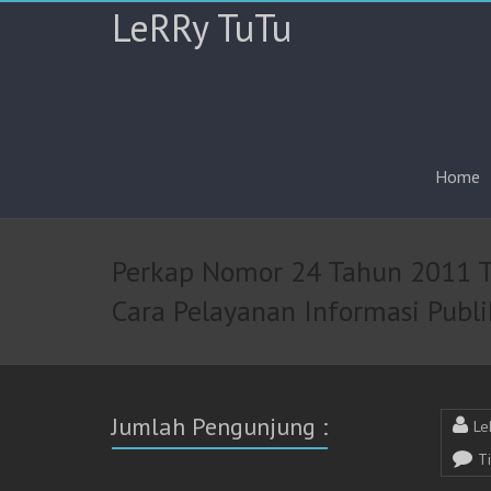
LeRRy TuTu
Home
Perkap Nomor 24 Tahun 2011 T
Cara Pelayanan Informasi Publi
Jumlah Pengunjung :
Le
T