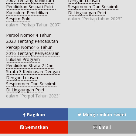
2007 Tentang Kurikulum
Dengan Lulusan
b
a
k
a
a
u
d
a
d
d
Pendidikan Sespati Polri -
Sespimmen Dan Sespimti
k
i
d
i
i
a
j
i
j
j
Kurikulum Pendidikan
Di Lingkungan Polri
d
e
j
e
e
Sespim Polri
dalam "Perkap tahun 2023"
i
n
e
n
n
j
d
n
d
d
dalam "Perkap Tahun 2007"
e
e
d
e
e
n
l
e
l
l
d
a
l
a
a
Perpol Nomor 4 Tahun
e
y
a
y
y
l
a
y
a
a
2023 Tentang Pencabutan
a
n
a
n
n
Perkap Nomor 6 Tahun
y
g
n
g
g
a
b
g
b
b
2016 Tentang Penyetaraan
n
a
b
a
a
g
r
a
r
r
Lulusan Program
b
u
r
u
u
Pendidikan Strata 2 Dan
a
)
u
)
)
r
)
Strata 3 Kedinasan Dengan
u
)
Dengan Lulusan
Sespimmen Dan Sespimti
Di Lingkungan Polri
dalam "Perpol Tahun 2023"
Bagikan
Mengirimkan tweet
Sematkan
Email