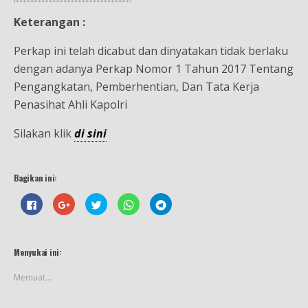
Keterangan :
Perkap ini telah dicabut dan dinyatakan tidak berlaku
dengan adanya Perkap Nomor 1 Tahun 2017 Tentang
Pengangkatan, Pemberhentian, Dan Tata Kerja
Penasihat Ahli Kapolri
Silakan klik
di sini
Bagikan ini:
K
K
K
K
K
l
l
l
l
l
i
i
i
i
i
k
k
k
k
k
u
u
u
u
u
n
n
n
n
n
t
t
t
t
t
Menyukai ini:
u
u
u
u
u
k
k
k
k
k
m
b
b
b
b
Memuat...
e
e
e
e
e
m
r
r
r
r
b
b
b
b
b