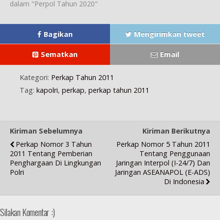
dalam "Perpol Tahun 2020"
a
)
u
)
)
r
)
u
)
Bagikan
Mengirimkan tweet
Sematkan
Email
Kategori:
Perkap Tahun 2011
Tag:
kapolri
,
perkap
,
perkap tahun 2011
Kiriman Sebelumnya
Kiriman Berikutnya
Perkap Nomor 3 Tahun
Perkap Nomor 5 Tahun 2011
2011 Tentang Pemberian
Tentang Penggunaan
Penghargaan Di Lingkungan
Jaringan Interpol (i-24/7) Dan
Polri
Jaringan ASEANAPOL (e-ADS)
Di Indonesia
Silakan Komentar :)