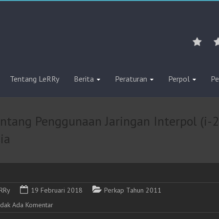
Tentang LeRRy
Berita
Peraturan
Perpol
Pe
tang Penggunaan Jaringan Interpol (i-2
ia
RRy
19 Februari 2018
Perkap Tahun 2011
idak Ada Komentar