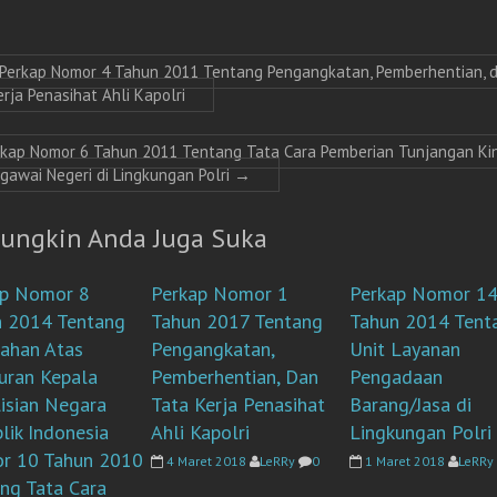
g
n
g
g
b
g
b
b
a
b
a
a
r
a
r
r
u
r
u
u
)
u
)
)
Perkap Nomor 4 Tahun 2011 Tentang Pengangkatan, Pemberhentian, 
)
rja Penasihat Ahli Kapolri
rkap Nomor 6 Tahun 2011 Tentang Tata Cara Pemberian Tunjangan Ki
egawai Negeri di Lingkungan Polri
→
ungkin Anda Juga Suka
ap Nomor 8
Perkap Nomor 1
Perkap Nomor 1
n 2014 Tentang
Tahun 2017 Tentang
Tahun 2014 Tent
ahan Atas
Pengangkatan,
Unit Layanan
uran Kepala
Pemberhentian, Dan
Pengadaan
isian Negara
Tata Kerja Penasihat
Barang/Jasa di
lik Indonesia
Ahli Kapolri
Lingkungan Polri
r 10 Tahun 2010
4 Maret 2018
LeRRy
0
1 Maret 2018
LeRRy
ng Tata Cara