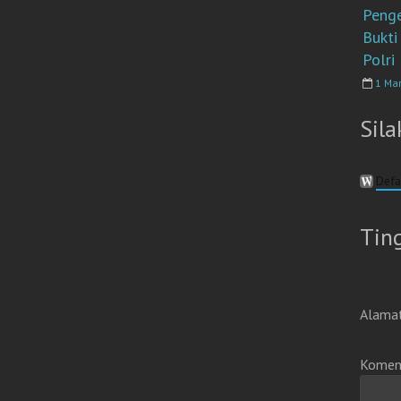
Peng
Bukti
Polri
1 Ma
Sila
Defa
Tin
Alamat
Komen