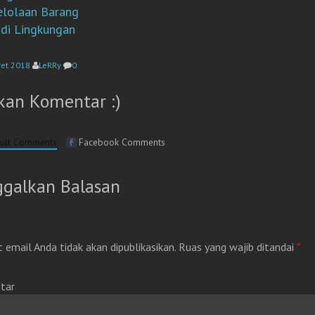
elolaan Barang
 di Lingkungan
ret 2018
LeRRy
0
kan Komentar :)
ult Comments
Facebook Comments
ggalkan Balasan
 email Anda tidak akan dipublikasikan.
Ruas yang wajib ditandai
*
tar