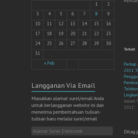
Memuat.
m
1
2
e
m
b
3
4
5
6
7
8
9
a
g
10
11
12
13
14
15
16
i
k
a
17
18
19
20
21
22
23
n
d
i
24
25
26
27
28
29
30
F
a
Terkait
31
c
e
b
« Feb
Perkap
o
o
2011 T
k
(
Penggu
M
Pembia
e
Langganan Via Email
m
Telekom
b
u
Lingkun
k
Masukkan alamat surel/email Anda
dalam 
a
untuk berlangganan website ini dan
d
2011"
i
menerima pemberitahuan tulisan-
j
e
tulisan baru melalui surel/email
n
d
e
A
l
Ditag 
a
l