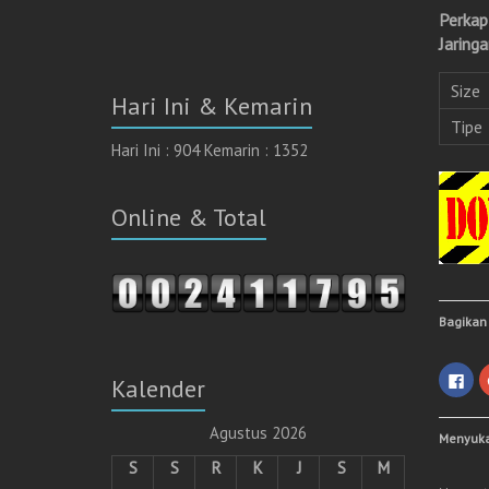
Perkap
Jaring
Size
Hari Ini & Kemarin
Tipe
Hari Ini : 904 Kemarin : 1352
Online & Total
Bagikan 
K
Kalender
l
i
k
u
Agustus 2026
Menyukai
n
t
S
S
R
K
J
S
M
u
k