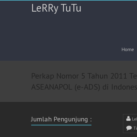
LeRRy TuTu
Home
Perkap Nomor 5 Tahun 2011 Ten
ASEANAPOL (e-ADS) di Indones
Jumlah Pengunjung :
Le
T