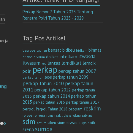
Perkap Nomor 7 Tahun 2025 Tentang
Renstra Polri Tahun 2025 - 2029
dan
Tag Pos Artikel
nerja
bensat
bidkeu
binmas
bag ops
bag ren
bidkum
itwasda
intelkam
dokkes
divkum
brimob
itwasum
lemdiklat
lantas
lemdik
keu
perkap
polri
perkap tahun 2007
perkap tahun 2009
perkap tahun 2008
4
perkap tahun 2010
perkap tahun
ang
2011
perkap tahun 2012
perkap tahun
perkap tahun 2014
perkap tahun
2013
2015
perkap tahun 2017
perkap tahun 2016
reskrim
perpol
propam
Perpol Tahun 2018
ro ops
ro rena
rumah sakit bhayangkara
sabhara
sdm
siwas
sotk
sikeu
sium
sops
setum
0
sumda
srena