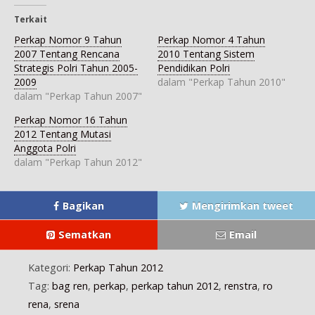
i
o
T
a
l
F
o
w
t
e
a
g
i
s
g
Terkait
c
l
t
A
r
e
e
t
p
a
Perkap Nomor 9 Tahun
Perkap Nomor 4 Tahun
b
+
e
p
m
o
(
r
(
(
2007 Tentang Rencana
2010 Tentang Sistem
o
M
(
M
M
Strategis Polri Tahun 2005-
Pendidikan Polri
k
e
M
e
e
(
m
e
m
m
2009
dalam "Perkap Tahun 2010"
M
b
m
b
b
e
u
b
u
u
dalam "Perkap Tahun 2007"
m
k
u
k
k
b
a
k
a
a
u
d
a
d
d
Perkap Nomor 16 Tahun
k
i
d
i
i
2012 Tentang Mutasi
a
j
i
j
j
d
e
j
e
e
Anggota Polri
i
n
e
n
n
j
d
n
d
d
dalam "Perkap Tahun 2012"
e
e
d
e
e
n
l
e
l
l
d
a
l
a
a
e
y
a
y
y
l
a
y
a
a
Bagikan
Mengirimkan tweet
a
n
a
n
n
y
g
n
g
g
a
b
g
b
b
Sematkan
Email
n
a
b
a
a
g
r
a
r
r
b
u
r
u
u
a
)
u
)
)
Kategori:
Perkap Tahun 2012
r
)
u
Tag:
bag ren
,
perkap
,
perkap tahun 2012
,
renstra
,
ro
)
rena
,
srena