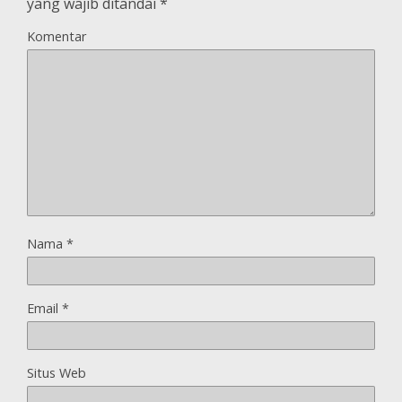
yang wajib ditandai
*
Komentar
Nama
*
Email
*
Situs Web