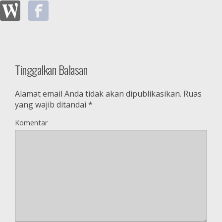
a
)
u
)
)
r
)
u
)
Tinggalkan Balasan
Alamat email Anda tidak akan dipublikasikan.
Ruas
yang wajib ditandai
*
Komentar