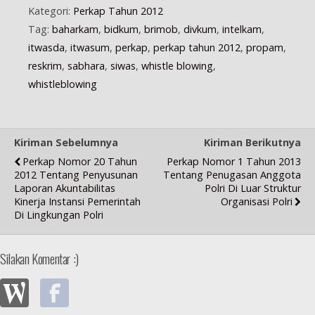
u
Kategori:
Perkap Tahun 2012
)
Tag:
baharkam
,
bidkum
,
brimob
,
divkum
,
intelkam
,
itwasda
,
itwasum
,
perkap
,
perkap tahun 2012
,
propam
,
reskrim
,
sabhara
,
siwas
,
whistle blowing
,
whistleblowing
Kiriman Sebelumnya
Kiriman Berikutnya
Perkap Nomor 20 Tahun
Perkap Nomor 1 Tahun 2013
2012 Tentang Penyusunan
Tentang Penugasan Anggota
Laporan Akuntabilitas
Polri Di Luar Struktur
Kinerja Instansi Pemerintah
Organisasi Polri
Di Lingkungan Polri
Silakan Komentar :)