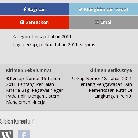
a
b
g
b
b
n
a
b
a
a
g
r
a
r
r
Bagikan
Mengirimkan tweet
b
u
r
u
u
a
)
u
)
)
r
)
Sematkan
Email
u
)
Kategori:
Perkap Tahun 2011
Tag:
perkap
,
perkap tahun 2011
,
sarpras
Kiriman Sebelumnya
Kiriman Berikutnya
Perkap Nomor 16 Tahun
Perkap Nomor 18 Tahun 2011
2011 Tentang Penilaian
Tentang Pengawasan Dan
Kinerja Bagi Pegawai Negeri
Pemeriksaan Rutin Di
Pada Polri Dengan Sistem
Lingkungan Polri
Manajemen Kinerja
Silakan Komentar :)