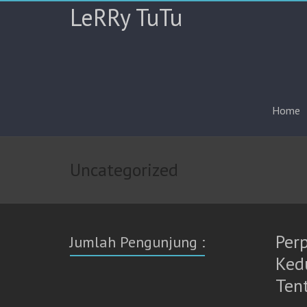
LeRRy TuTu
Home
Uncategorized
Per
Jumlah Pengunjung :
Ked
Ten