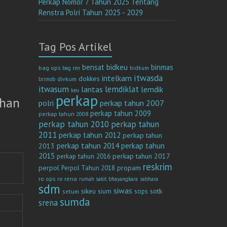
Perkap Nomor 7 Tahun 2025 Tentang
Renstra Polri Tahun 2025 - 2029
Tag Pos Artikel
bensat
bidkeu
binmas
bag ops
bag ren
bidkum
itwasda
intelkam
dokkes
divkum
brimob
itwasum
lemdiklat
lantas
lemdik
keu
perkap
ahan
polri
perkap tahun 2007
perkap tahun 2009
perkap tahun 2008
perkap tahun 2010
perkap tahun
2011
perkap tahun 2012
perkap tahun
perkap tahun 2014
perkap tahun
2013
2015
perkap tahun 2017
perkap tahun 2016
reskrim
perpol
propam
Perpol Tahun 2018
ro ops
ro rena
rumah sakit bhayangkara
sabhara
sdm
siwas
sotk
sikeu
sium
sops
setum
sumda
srena