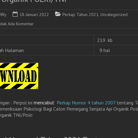
RRy
18 Januari 2022
Perkap Tahun 2021
,
Uncategorized
idak Ada Komentar
219 kb
ah Halaman
9 hal
ngan : Perpol ini
mencabut
Perkap Nomor 4 tahun 2007
tentang T
emeriksaan Psikologi Bagi Calon Pemegang Senjata Api Organik Pol
ganik TNI/Polri