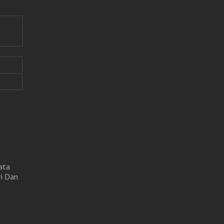
ata
ri Dan