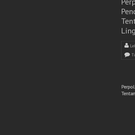
Per
Pen
Ten
Lin
Le
T
Perpol
Tentan