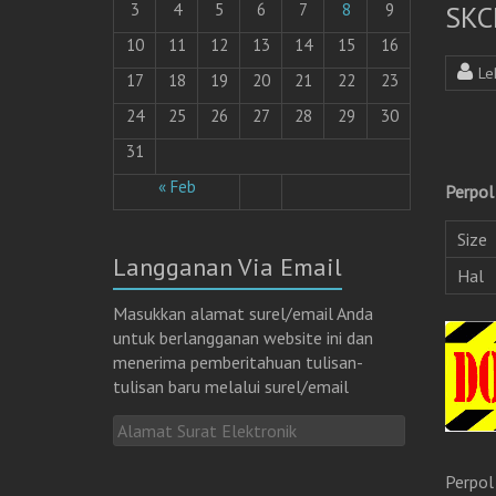
SKC
3
4
5
6
7
8
9
10
11
12
13
14
15
16
Le
17
18
19
20
21
22
23
24
25
26
27
28
29
30
31
« Feb
Perpol
Size
Langganan Via Email
Hal
Masukkan alamat surel/email Anda
untuk berlangganan website ini dan
menerima pemberitahuan tulisan-
tulisan baru melalui surel/email
A
l
a
Perpol