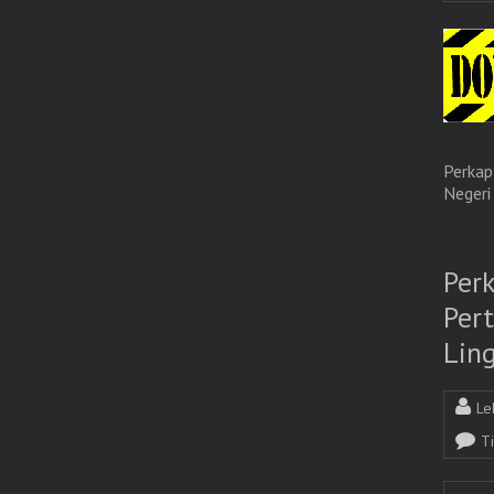
Perkap
Negeri
Per
Per
Lin
Le
T