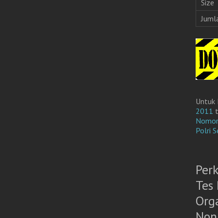
Size
Juml
Untuk 
2011
Nomor 
Polri 
Per
Tes 
Org
Non