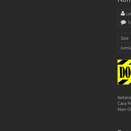
Le
T
Size
Juml
Ketera
Cara P
Non-Or