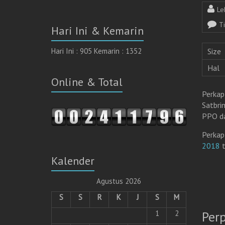
Le
T
Hari Ini & Kemarin
Hari Ini : 905 Kemarin : 1352
Size
Hal
Online & Total
Perkap
Satbri
PPO da
Perkap
2018
t
Kalender
Agustus 2026
S
S
R
K
J
S
M
Per
1
2