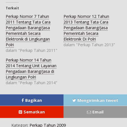
i
o
T
a
l
F
o
w
t
e
a
g
i
s
g
Terkait
c
l
t
A
r
e
e
t
p
a
Perkap Nomor 7 Tahun
Perkap Nomor 12 Tahun
b
+
e
p
m
o
(
r
(
(
2011 Tentang Tata Cara
2013 Tentang Tata Cara
o
M
(
M
M
Pengadaan Barang/Jasa
Pengadaan Barang/Jasa
k
e
M
e
e
(
m
e
m
m
Pemerintah Secara
Pemerintah Secara
M
b
m
b
b
e
u
b
u
u
Elektronik di Lingkungan
Elektronik Di Polri
m
k
u
k
k
Polri
dalam "Perkap Tahun 2013"
b
a
k
a
a
u
d
a
d
d
dalam "Perkap Tahun 2011"
k
i
d
i
i
a
j
i
j
j
d
e
j
e
e
Perkap Nomor 14 Tahun
i
n
e
n
n
j
d
n
d
d
2014 Tentang Unit Layanan
e
e
d
e
e
Pengadaan Barang/Jasa di
n
l
e
l
l
d
a
l
a
a
Lingkungan Polri
e
y
a
y
y
l
a
y
a
a
dalam "Perkap Tahun 2014"
a
n
a
n
n
y
g
n
g
g
a
b
g
b
b
n
a
b
a
a
g
r
a
r
r
Bagikan
Mengirimkan tweet
b
u
r
u
u
a
)
u
)
)
r
)
Sematkan
Email
u
)
Kategori:
Perkap Tahun 2009