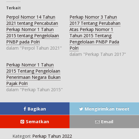
F
o
w
t
e
a
g
i
s
g
Terkait
c
l
t
A
r
e
e
t
p
a
Perpol Nomor 14 Tahun
Perkap Nomor 3 Tahun
b
+
e
p
m
o
(
r
(
(
2021 tentang Pencabutan
2017 Tentang Perubahan
o
M
(
M
M
Perkap Nomor 1 Tahun
Atas Perkap Nomor 1
k
e
M
e
e
(
m
e
m
m
2015 tentang Pengelolaan
Tahun 2015 Tentang
M
b
m
b
b
e
u
b
u
u
PNBP pada Polri
Pengelolaan PNBP Pada
m
k
u
k
k
dalam "Perpol Tahun 2021"
Polri
b
a
k
a
a
u
d
a
d
d
dalam "Perkap Tahun 2017"
k
i
d
i
i
a
j
i
j
j
d
e
j
e
e
Perkap Nomor 1 Tahun
i
n
e
n
n
j
d
n
d
d
2015 Tentang Pengelolaan
e
e
d
e
e
Penerimaan Negara Bukan
n
l
e
l
l
d
a
l
a
a
Pajak Polri
e
y
a
y
y
l
a
y
a
a
dalam "Perkap Tahun 2015"
a
n
a
n
n
y
g
n
g
g
a
b
g
b
b
n
a
b
a
a
g
r
a
r
r
Bagikan
Mengirimkan tweet
b
u
r
u
u
a
)
u
)
)
r
)
Sematkan
Email
u
)
Kategori:
Perkap Tahun 2022