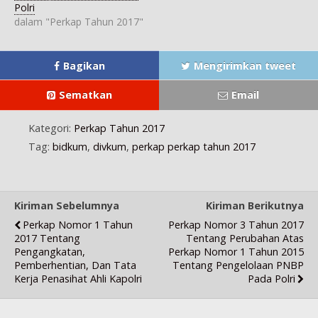
d
a
l
a
a
Polri
e
y
a
y
y
l
a
y
a
a
dalam "Perkap Tahun 2017"
a
n
a
n
n
y
g
n
g
g
a
b
g
b
b
n
a
b
a
a
g
r
a
r
r
Bagikan
Mengirimkan tweet
b
u
r
u
u
a
)
u
)
)
r
)
Sematkan
Email
u
)
Kategori:
Perkap Tahun 2017
Tag:
bidkum
,
divkum
,
perkap perkap tahun 2017
Kiriman Sebelumnya
Kiriman Berikutnya
Perkap Nomor 1 Tahun
Perkap Nomor 3 Tahun 2017
2017 Tentang
Tentang Perubahan Atas
Pengangkatan,
Perkap Nomor 1 Tahun 2015
Pemberhentian, Dan Tata
Tentang Pengelolaan PNBP
Kerja Penasihat Ahli Kapolri
Pada Polri