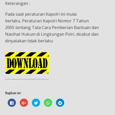
Keterangan :
Pada saat peraturan Kapolri ini mulai
berlaku, Peraturan Kapolri Nomor 7 Tahun
2005 tentang Tata Cara Pemberian Bantuan dan
Nasihat Hukum di Lingkungan Polri, dicabut dan
dinyatakan tidak berlaku
Bagikan ini:
K
K
K
K
K
l
l
l
l
l
i
i
i
i
i
k
k
k
k
k
u
u
u
u
u