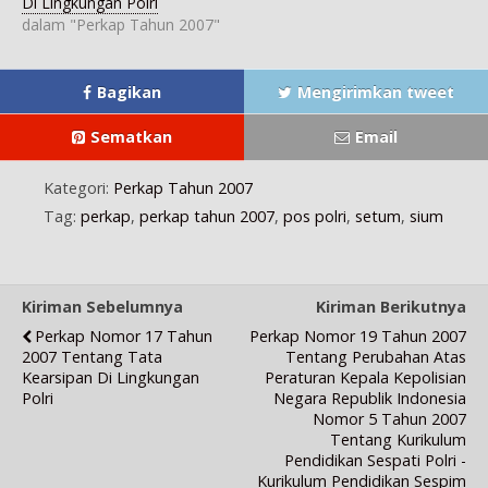
Di Lingkungan Polri
i
n
e
n
n
j
d
n
d
d
dalam "Perkap Tahun 2007"
e
e
d
e
e
n
l
e
l
l
d
a
l
a
a
e
y
a
y
y
l
a
y
a
a
Bagikan
Mengirimkan tweet
a
n
a
n
n
y
g
n
g
g
a
b
g
b
b
Sematkan
Email
n
a
b
a
a
g
r
a
r
r
b
u
r
u
u
a
)
u
)
)
Kategori:
Perkap Tahun 2007
r
)
u
Tag:
perkap
,
perkap tahun 2007
,
pos polri
,
setum
,
sium
)
Kiriman Sebelumnya
Kiriman Berikutnya
Perkap Nomor 17 Tahun
Perkap Nomor 19 Tahun 2007
2007 Tentang Tata
Tentang Perubahan Atas
Kearsipan Di Lingkungan
Peraturan Kepala Kepolisian
Polri
Negara Republik Indonesia
Nomor 5 Tahun 2007
Tentang Kurikulum
Pendidikan Sespati Polri -
Kurikulum Pendidikan Sespim