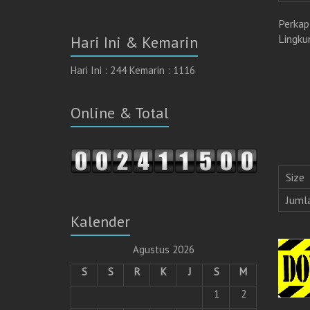
Perkap
Lingku
Hari Ini & Kemarin
Hari Ini : 244 Kemarin : 1116
Online & Total
Size
Juml
Kalender
Agustus 2026
S
S
R
K
J
S
M
1
2