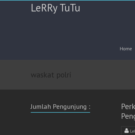
LeRRy TuTu
Home
waskat polri
Per
Jumlah Pengunjung :
Pen
Le