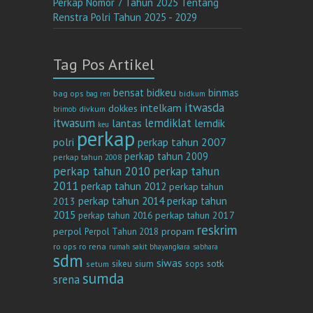
Perkap Nomor 7 Tahun 2025 Tentang
Renstra Polri Tahun 2025 - 2029
Tag Pos Artikel
bensat
bidkeu
binmas
bag ops
bag ren
bidkum
itwasda
intelkam
dokkes
divkum
brimob
itwasum
lemdiklat
lantas
lemdik
keu
perkap
polri
perkap tahun 2007
perkap tahun 2009
perkap tahun 2008
perkap tahun 2010
perkap tahun
2011
perkap tahun 2012
perkap tahun
perkap tahun 2014
perkap tahun
2013
2015
perkap tahun 2017
perkap tahun 2016
reskrim
perpol
propam
Perpol Tahun 2018
ro ops
ro rena
rumah sakit bhayangkara
sabhara
sdm
siwas
sotk
sikeu
sium
sops
setum
sumda
srena