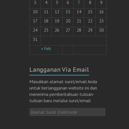
3
4
5
6
7
8
9
10
11
12
13
14
15
16
17
18
19
20
21
22
23
24
25
26
27
28
29
30
31
« Feb
Langganan Via Email
Masukkan alamat surel/email Anda
untuk berlangganan website ini dan
menerima pemberitahuan tulisan-
tulisan baru melalui surel/email
A
l
a