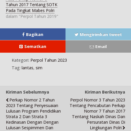
e
y
a
y
y
l
a
y
a
a
Tahun 2017 Tentang SOTK
a
n
a
n
n
Pada Tingkat Mabes Polri
y
g
n
g
g
a
b
g
b
b
dalam "Perpol Tahun 2019"
n
a
b
a
a
g
r
a
r
r
b
u
r
u
u
a
)
u
)
)
r
)
Bagikan
Mengirimkan tweet
u
)
Sematkan
Email
Kategori:
Perpol Tahun 2023
Tag:
lantas
,
sim
Kiriman Sebelumnya
Kiriman Berikutnya
Perkap Nomor 2 Tahun
Perpol Nomor 3 Tahun 2023
2023 Tentang Penyesuaian
Tentang Pencabutan Perkap
Lulusan Program Pendidikan
Nomor 7 Tahun 2017
Strata 2 Dan Strata 3
Tentang Naskah Dinas Dan
Kedinasan Dengan Dengan
Persuratan Dinas Di
Lulusan Sespimmen Dan
Lingkungan Polri