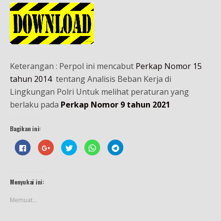
Keterangan : Perpol ini mencabut
Perkap Nomor 15
tahun 2014
tentang Analisis Beban Kerja di
Lingkungan Polri Untuk melihat peraturan yang
berlaku pada
Perkap Nomor 9 tahun 2021
Bagikan ini:
K
K
K
K
K
l
l
l
l
l
i
i
i
i
i
k
k
k
k
k
u
u
u
u
u
n
n
n
n
n
t
t
t
t
t
Menyukai ini:
u
u
u
u
u
k
k
k
k
k
m
b
b
b
b
Memuat...
e
e
e
e
e
m
r
r
r
r
b
b
b
b
b