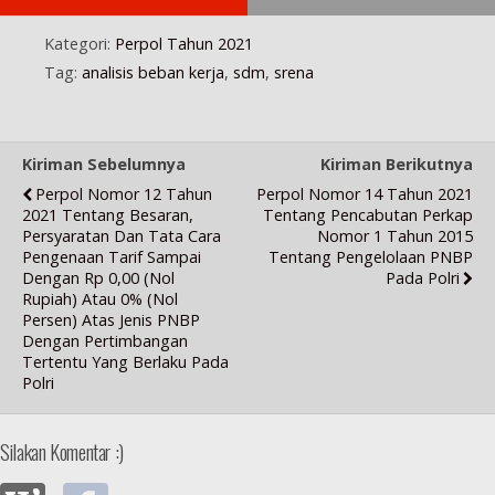
a
)
u
)
)
r
)
u
Kategori:
Perpol Tahun 2021
)
Tag:
analisis beban kerja
,
sdm
,
srena
Kiriman Sebelumnya
Kiriman Berikutnya
Perpol Nomor 12 Tahun
Perpol Nomor 14 Tahun 2021
2021 Tentang Besaran,
Tentang Pencabutan Perkap
Persyaratan Dan Tata Cara
Nomor 1 Tahun 2015
Pengenaan Tarif Sampai
Tentang Pengelolaan PNBP
Dengan Rp 0,00 (nol
Pada Polri
Rupiah) Atau 0% (nol
Persen) Atas Jenis PNBP
Dengan Pertimbangan
Tertentu Yang Berlaku Pada
Polri
Silakan Komentar :)