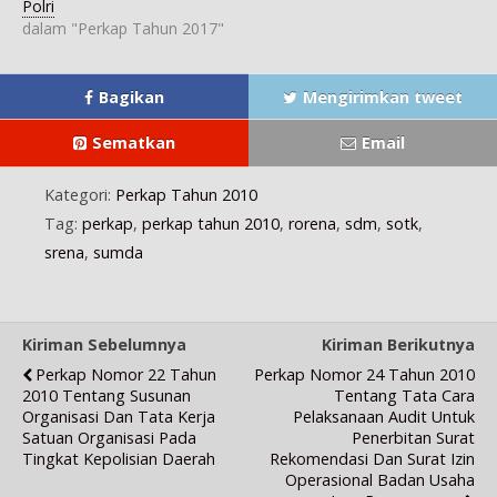
j
d
n
d
d
Polri
e
e
d
e
e
dalam "Perkap Tahun 2017"
n
l
e
l
l
d
a
l
a
a
e
y
a
y
y
l
a
y
a
a
a
n
a
n
n
Bagikan
Mengirimkan tweet
y
g
n
g
g
a
b
g
b
b
n
a
b
a
a
g
r
a
r
r
Sematkan
Email
b
u
r
u
u
a
)
u
)
)
r
)
u
Kategori:
Perkap Tahun 2010
)
Tag:
perkap
,
perkap tahun 2010
,
rorena
,
sdm
,
sotk
,
srena
,
sumda
Kiriman Sebelumnya
Kiriman Berikutnya
Perkap Nomor 22 Tahun
Perkap Nomor 24 Tahun 2010
2010 Tentang Susunan
Tentang Tata Cara
Organisasi Dan Tata Kerja
Pelaksanaan Audit Untuk
Satuan Organisasi Pada
Penerbitan Surat
Tingkat Kepolisian Daerah
Rekomendasi Dan Surat Izin
Operasional Badan Usaha