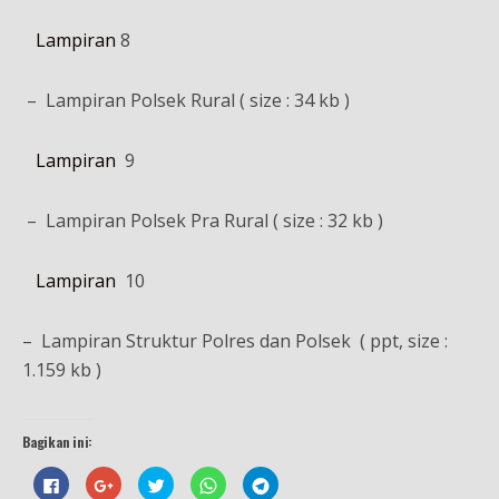
Lampiran
8
– Lampiran Polsek Rural ( size : 34 kb )
Lampiran
9
– Lampiran Polsek Pra Rural ( size : 32 kb )
Lampiran
10
– Lampiran Struktur Polres dan Polsek ( ppt, size :
1.159 kb )
Bagikan ini:
K
K
K
K
K
l
l
l
l
l