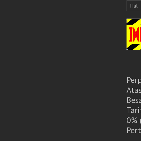
Hal
Per
Ata
Bes
Tar
0% 
Per