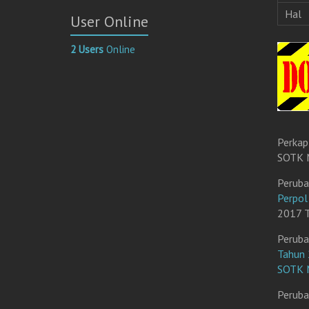
r
Hal
User Online
a
t
2 Users
Online
E
l
e
k
t
r
Perkap
o
SOTK M
n
i
Peruba
k
Perpo
2017 T
Peruba
Tahun 
SOTK M
Peruba