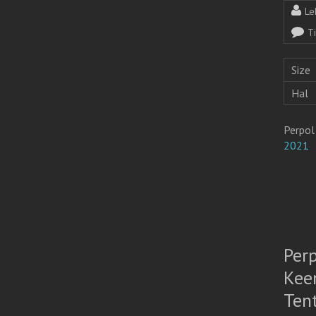
Le
T
Size
Hal
Perpol
2021
Per
Kee
Ten