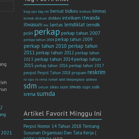
bensat
bidkeu
binmas
bag ops
bag ren
bidkum
itwasda
intelkam
dokkes
divkum
brimob
itwasum
lemdiklat
lantas
lemdik
keu
perkap
polri
perkap tahun 2007
perkap tahun 2009
perkap tahun 2008
perkap tahun 2010
perkap tahun
2011
perkap tahun 2012
perkap tahun
perkap tahun 2014
perkap tahun
2013
ang
2015
perkap tahun 2017
perkap tahun 2016
reskrim
perpol
propam
Perpol Tahun 2018
ro ops
ro rena
rumah sakit bhayangkara
sabhara
oleh
sdm
siwas
sotk
sikeu
sium
sops
setum
hun
sumda
srena
 2
Artikel Favorit Minggu Ini
ang
Perpol Nomor 14 Tahun 2018 Tentang
n 2021
Susunan Organisasi Dan Tata Kerja (