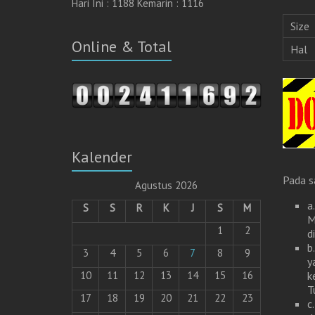
Hari Ini : 1188 Kemarin : 1116
Size
Online & Total
Hal
Kalender
Pada s
Agustus 2026
a
S
S
R
K
J
S
M
M
1
2
d
b
3
4
5
6
7
8
9
y
k
10
11
12
13
14
15
16
T
17
18
19
20
21
22
23
c