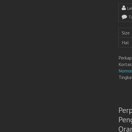
Le
T
Size
Hal
Perkap
Kortas
Nomor
Tingka
Per
Pen
Ora