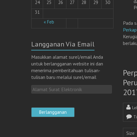
d
24
25
26
27
28
29
30
P
31
« Feb
Pada s
Perka
Kerugi
Langganan Via Email
berlaku
Masukkan alamat surel/email Anda
untuk berlangganan website ini dan
menerima pemberitahuan tulisan-
Per
tulisan baru melalui surel/email
Per
A
201
l
a
Le
m
a
T
t
S
Size
u