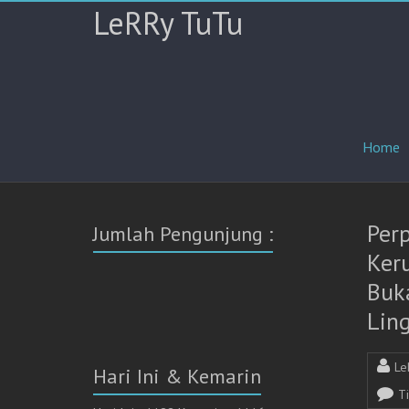
LeRRy TuTu
Home
Per
Jumlah Pengunjung :
Ker
Buk
Lin
Le
Hari Ini & Kemarin
T