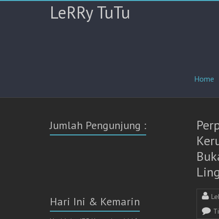
LeRRy TuTu
Home
Per
Jumlah Pengunjung :
Ker
Buk
Lin
Le
Hari Ini & Kemarin
T