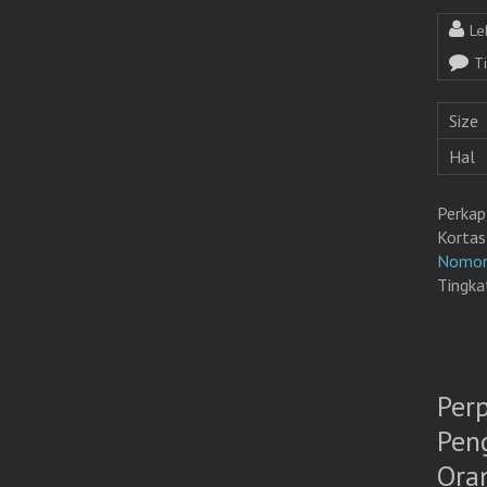
Le
T
Size
Hal
Perkap
Kortas
Nomor
Tingka
Per
Pen
Ora