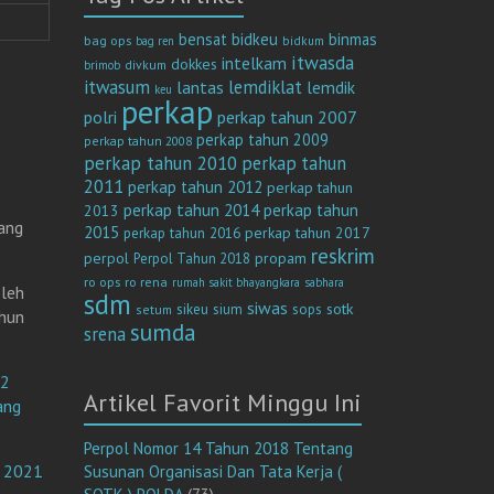
bensat
bidkeu
binmas
bag ops
bag ren
bidkum
itwasda
intelkam
dokkes
divkum
brimob
itwasum
lemdiklat
lantas
lemdik
keu
perkap
polri
perkap tahun 2007
perkap tahun 2009
perkap tahun 2008
perkap tahun 2010
perkap tahun
2011
perkap tahun 2012
perkap tahun
perkap tahun 2014
perkap tahun
2013
ang
2015
perkap tahun 2017
perkap tahun 2016
reskrim
perpol
propam
Perpol Tahun 2018
ro ops
ro rena
rumah sakit bhayangkara
sabhara
oleh
sdm
siwas
sotk
sikeu
sium
sops
setum
hun
sumda
srena
 2
Artikel Favorit Minggu Ini
ang
Perpol Nomor 14 Tahun 2018 Tentang
n 2021
Susunan Organisasi Dan Tata Kerja (