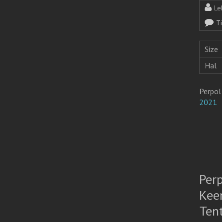
Le
T
Size
Hal
Perpol
2021
Per
Kee
Ten