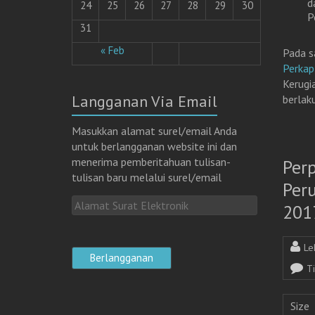
d
24
25
26
27
28
29
30
P
31
« Feb
Pada s
Perka
Kerugi
Langganan Via Email
berlaku
Masukkan alamat surel/email Anda
untuk berlangganan website ini dan
menerima pemberitahuan tulisan-
Per
tulisan baru melalui surel/email
Per
A
201
l
a
Le
m
a
T
t
S
Size
u