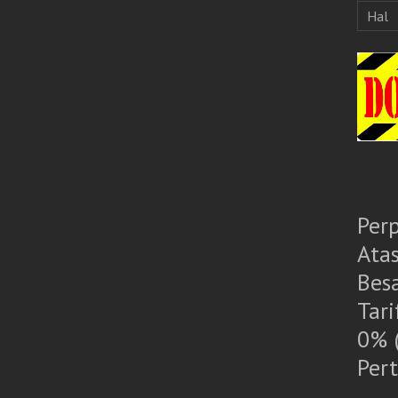
Hal
Per
Ata
Bes
Tar
0% 
Per