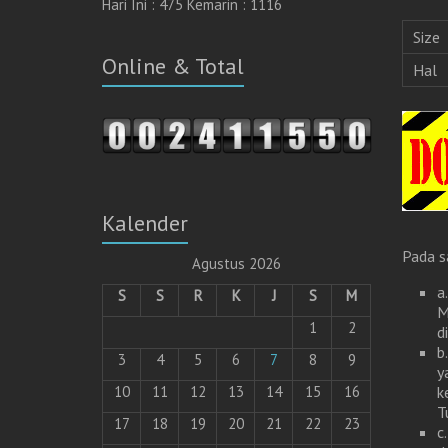
Hari Ini : 475 Kemarin : 1116
Size
Online & Total
Hal
Kalender
Pada s
Agustus 2026
a
S
S
R
K
J
S
M
M
1
2
d
b
3
4
5
6
7
8
9
y
k
10
11
12
13
14
15
16
T
17
18
19
20
21
22
23
c