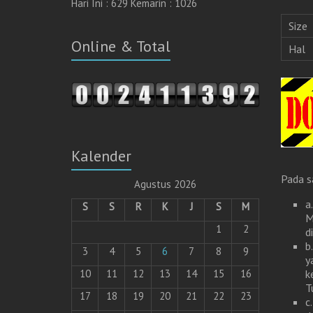
Hari Ini : 629 Kemarin : 1026
Size
Online & Total
Hal
Kalender
Pada s
Agustus 2026
a
S
S
R
K
J
S
M
M
1
2
d
b
3
4
5
6
7
8
9
y
k
10
11
12
13
14
15
16
T
17
18
19
20
21
22
23
c