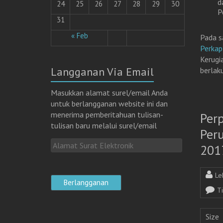
d
24
25
26
27
28
29
30
P
31
« Feb
Pada s
Perka
Kerugi
Langganan Via Email
berlaku
Masukkan alamat surel/email Anda
untuk berlangganan website ini dan
menerima pemberitahuan tulisan-
Per
tulisan baru melalui surel/email
Per
A
201
l
a
Le
m
a
T
t
S
Size
u