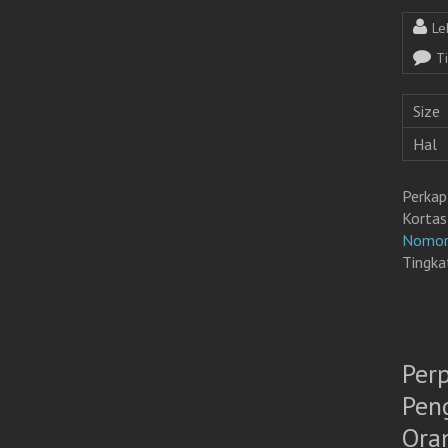
Le
T
Size
Hal
Perkap
Kortas
Nomor
Tingka
Per
Pen
Ora