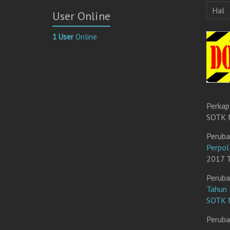
r
Hal
User Online
a
t
1 User
Online
E
l
e
k
t
r
Perkap
o
SOTK M
n
i
Peruba
k
Perpo
2017 T
Peruba
Tahun 
SOTK M
Peruba