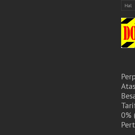
Hal
Per
Ata
Bes
Tar
0% 
Per