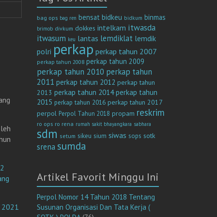
bensat
bidkeu
binmas
bag ops
bag ren
bidkum
itwasda
intelkam
dokkes
divkum
brimob
itwasum
lemdiklat
lantas
lemdik
keu
perkap
polri
perkap tahun 2007
perkap tahun 2009
perkap tahun 2008
perkap tahun 2010
perkap tahun
2011
perkap tahun 2012
perkap tahun
perkap tahun 2014
perkap tahun
2013
ang
2015
perkap tahun 2017
perkap tahun 2016
reskrim
perpol
propam
Perpol Tahun 2018
ro ops
ro rena
rumah sakit bhayangkara
sabhara
oleh
sdm
siwas
sotk
sikeu
sium
sops
setum
hun
sumda
srena
 2
Artikel Favorit Minggu Ini
ang
Perpol Nomor 14 Tahun 2018 Tentang
n 2021
Susunan Organisasi Dan Tata Kerja (