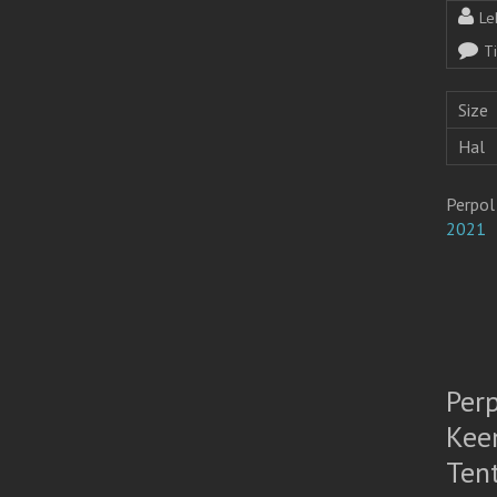
Le
T
Size
Hal
Perpol
2021
Per
Kee
Ten