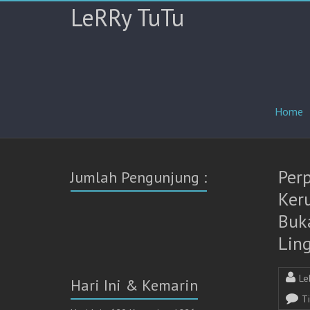
LeRRy TuTu
Home
Per
Jumlah Pengunjung :
Ker
Buk
Lin
Le
Hari Ini & Kemarin
T